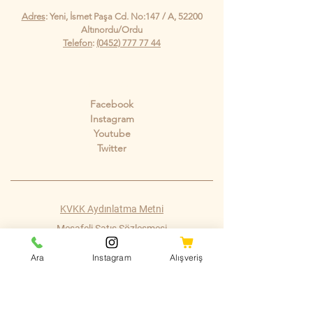
Adres
: Yeni, İsmet Paşa Cd. No:147 / A, 52200
Altınordu/Ordu
Telefon
:
(0452) 777 77 44
Sosyal Medya
Facebook
Instagram
Youtube
Twitter
KVKK Aydınlatma Metni
Mesafeli Satış Sözleşmesi
Shipping Policy
Ara
Instagram
Alışveriş
Refund Policy
Cookie Policy