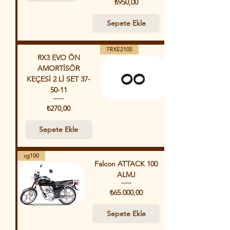
Fiyat
₺950,00
Sepete Ekle
7RXE2105
RX3 EVO ÖN
AMORTİSÖR
KEÇESİ 2 Lİ SET 37-
50-11
Fiyat
₺270,00
Sepete Ekle
cg100
Falcon ATTACK 100
ALMJ
Fiyat
₺65.000,00
Sepete Ekle