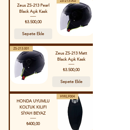
ZS-213.002
Zeus ZS-213 Pearl
Black Açık Kask
Fiyat
₺3.500,00
Sepete Ekle
ZS-213.001
Zeus ZS-213 Matt
Black Açık Kask
Fiyat
₺3.500,00
Sepete Ekle
HYKLF004
HONDA UYUMLU
KOLTUK KILIFI
SİYAH BEYAZ
Fiyat
₺400,00