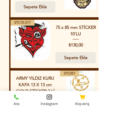
Sepete Ekle
STC10-217
75 x 85 mm STİCKER
10'LU
Fiyat
₺130,00
Sepete Ekle
STC051
ARMY YILDIZ KURU
KAFA 13 X 13 cm
GOLD STİCKER 2 Lİ
Fiyat
₺125,00
Ara
Instagram
Alışveriş
Sepete Ekle
STC050
ARMY YILDIZ KURU