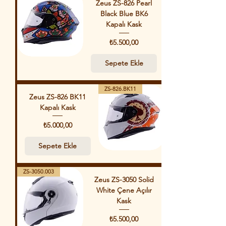
Zeus ZS-826 Pearl
Black Blue BK6
Kapalı Kask
Fiyat
₺5.500,00
Sepete Ekle
ZS-826.BK11
Zeus ZS-826 BK11
Kapalı Kask
Fiyat
₺5.000,00
Sepete Ekle
ZS-3050.003
Zeus ZS-3050 Solid
White Çene Açılır
Kask
Fiyat
₺5.500,00