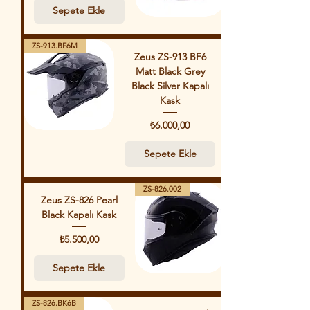
Sepete Ekle
ZS-913.BF6M
Zeus ZS-913 BF6
Matt Black Grey
Black Silver Kapalı
Kask
Fiyat
₺6.000,00
Sepete Ekle
ZS-826.002
Zeus ZS-826 Pearl
Black Kapalı Kask
Fiyat
₺5.500,00
Sepete Ekle
ZS-826.BK6B