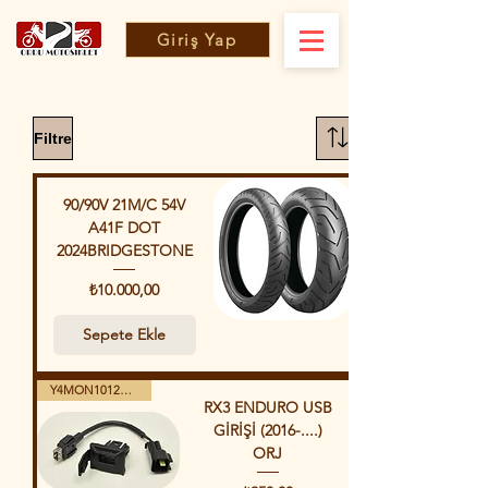
Giriş Yap
Filtre
90/90V 21M/C 54V
A41F DOT
2024BRIDGESTONE
Fiyat
₺10.000,00
Sepete Ekle
Y4MON1012B0171
RX3 ENDURO USB
GİRİŞİ (2016-....)
ORJ