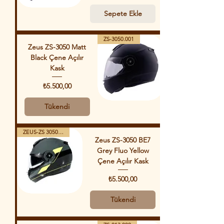
Sepete Ekle
ZS-3050.001
Zeus ZS-3050 Matt
Black Çene Açılır
Kask
Fiyat
₺5.500,00
Tükendi
ZEUS-ZS 3050 G BE7 FY
Zeus ZS-3050 BE7
Grey Fluo Yellow
Çene Açılır Kask
Fiyat
₺5.500,00
Tükendi