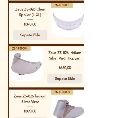
ZS-YP10001
Zeus ZS-826 Clear
Spoıler (L-XL)
Fiyat
₺370,00
Sepete Ekle
ZS-YP30004
Zeus ZS-826 İridium
Silver Vizör Kopyası
Fiyat
₺650,00
Sepete Ekle
ZS-YP30004
Zeus ZS-826 İridium
Silver Vizör
Fiyat
₺890,00