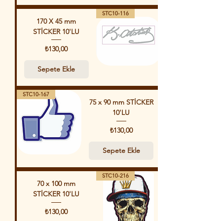
STC10-116
170 X 45 mm
STİCKER 10'LU
Fiyat
₺130,00
Sepete Ekle
STC10-167
75 x 90 mm STİCKER
10'LU
Fiyat
₺130,00
Sepete Ekle
STC10-216
70 x 100 mm
STİCKER 10'LU
Fiyat
₺130,00