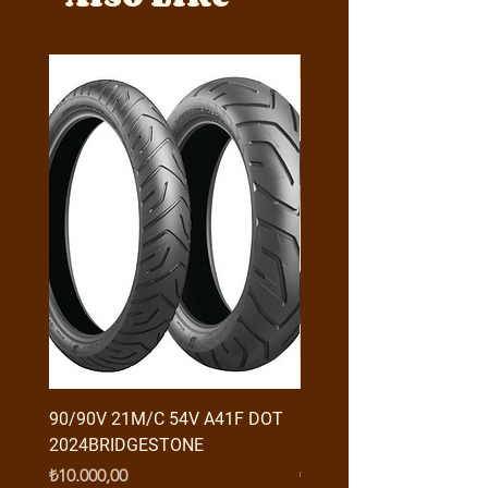
Y4MON1012B0171
90/90V 21M/C 54V A41F DOT
RX3 ENDURO USB GİRİŞ
2024BRIDGESTONE
(2016-....) ORJ
Fiyat
Fiyat
₺10.000,00
₺950,00