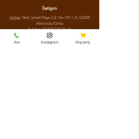
İletişim
Adres
: Yeni, İsmet Paşa Cd. No:147 / A, 52200
Altınordu/Ordu
Telefon
:
(0452) 777 77 44
Ara
Instagram
Alışveriş
Sosyal Medya
Facebook
Instagram
Youtube
Twitter
KVKK Aydınlatma Metni
Mesafeli Satış Sözleşmesi
Shipping Policy
Refund Policy
Cookie Policy