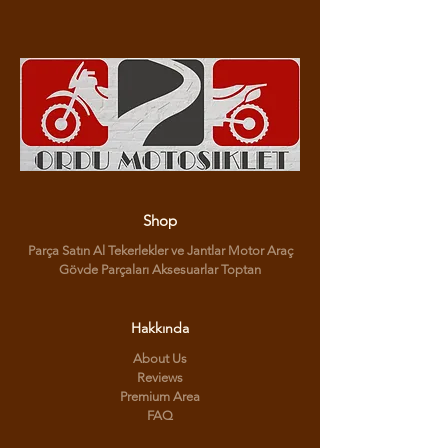
Shop
Parça Satın Al Tekerlekler ve Jantlar Motor Araç
Gövde Parçaları Aksesuarlar Toptan
Hakkında
About Us
Reviews
Premium Area
FAQ