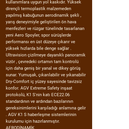
kullanımlara uygun yol kaskıdır. Yüksek
dirençli termoplastik malzemeden
yapılmış kabuğunun aerodinamik şekli ,
yarış deneyimiyle geliştirilen ön hava
menfezleri ve rüzgar tünelinde tasarlanan
yeni Aero Spoyler, spor sürüşlerde
performansı en üst düzeye çıkarır ve
yüksek hızlarda bile denge sağlar .
Ultravision çizilmeye dayanıklı panoramik
vizör , çevredeki ortamın tam kontrolü
için daha geniş bir yanal ve dikey görüş
sunar. Yumuşak, çıkarılabilir ve yıkanabilir
Dry-Comfort iç yüzey sayesinde tavizsiz
konfor. AGV Extreme Safety inşaat
protokolü, K1 S'nin katı ECE22.06
standardının ve ardından bazılarının
gereksinimlerini karşıladığı anlamına gelir
. AGV K1 S haberleşme sistemlerinin
kurulumu için hazırlanmıştır.
AERODİNAMİK