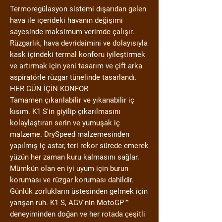
Termoregülasyon sistemi dışarıdan gelen
hava ile içerideki havanın değişimi
sayesinde maksimum verimde çalışır.
Rüzgarlık, hava devridaimini ve dolayısıyla
kask içindeki termal konforu iyileştirmek
ve artırmak için yeni tasarım ve çift arka
aspiratörle rüzgar tünelinde tasarlandı.
HER GÜN İÇİN KONFOR
Tamamen çıkarılabilir ve yıkanabilir iç
kısım. K1 S'in giyilip çıkarılmasını
kolaylaştıran serin ve yumuşak iç
malzeme. DrySpeed ​​malzemesinden
yapılmış iç astar, teri rekor sürede emerek
yüzün her zaman kuru kalmasını sağlar.
Mümkün olan en iyi uyum için burun
koruması ve rüzgar koruması dahildir.
Günlük zorlukların üstesinden gelmek için
yarışan ruh. K1 S, AGV'nin MotoGP™
deneyiminden doğan ve her rotada çeşitli