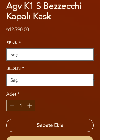
Agv K1 S Bezzecchi
Kapalı Kask
Fiyat
₺12.790,00
RENK
*
BEDEN
*
Adet
*
Sepete Ekle