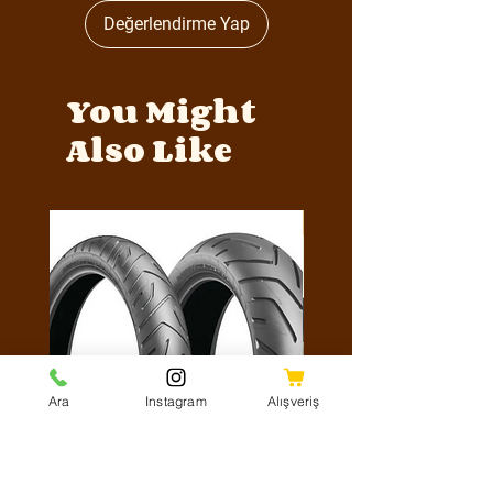
Değerlendirme Yap
You Might
Also Like
Y4MON1012B0171
Ara
Instagram
Alışveriş