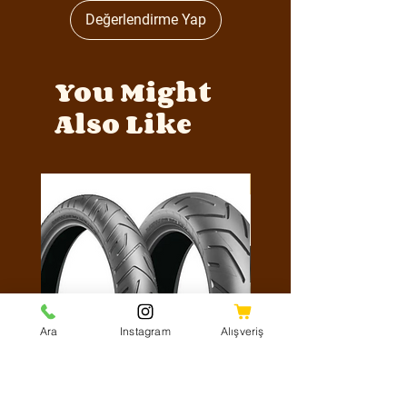
Değerlendirme Yap
You Might
Also Like
Y4MON1012B0171
Ara
Instagram
Alışveriş