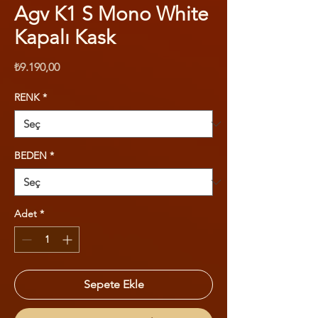
Agv K1 S Mono White
Kapalı Kask
Fiyat
₺9.190,00
RENK
*
BEDEN
*
Adet
*
Sepete Ekle