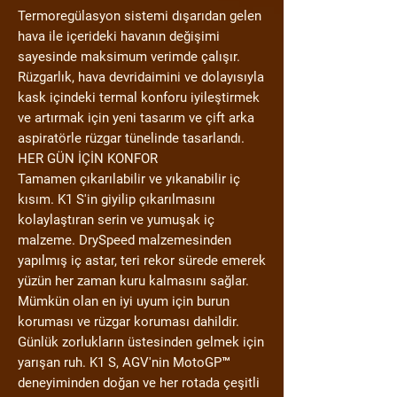
Termoregülasyon sistemi dışarıdan gelen
hava ile içerideki havanın değişimi
sayesinde maksimum verimde çalışır.
Rüzgarlık, hava devridaimini ve dolayısıyla
kask içindeki termal konforu iyileştirmek
ve artırmak için yeni tasarım ve çift arka
aspiratörle rüzgar tünelinde tasarlandı.
HER GÜN İÇİN KONFOR
Tamamen çıkarılabilir ve yıkanabilir iç
kısım. K1 S'in giyilip çıkarılmasını
kolaylaştıran serin ve yumuşak iç
malzeme. DrySpeed ​​malzemesinden
yapılmış iç astar, teri rekor sürede emerek
yüzün her zaman kuru kalmasını sağlar.
Mümkün olan en iyi uyum için burun
koruması ve rüzgar koruması dahildir.
Günlük zorlukların üstesinden gelmek için
yarışan ruh. K1 S, AGV'nin MotoGP™
deneyiminden doğan ve her rotada çeşitli