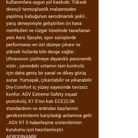
kullanımlara uygun yol kaskıdır. Yüksek
dirençli termoplastik malzemeden
yapılmış kabuğunun aerodinamik şekli ,
yarış deneyimiyle geliştirilen ön hava
menfezleri ve rüzgar tünelinde tasarlanan
yeni Aero Spoyler, spor sürüşlerde
performansı en üst düzeye çıkarır ve
yüksek hızlarda bile denge sağlar .
Ultravision çizilmeye dayanıklı panoramik
vizör , çevredeki ortamın tam kontrolü
için daha geniş bir yanal ve dikey görüş
sunar. Yumuşak, çıkarılabilir ve yıkanabilir
Dry-Comfort iç yüzey sayesinde tavizsiz
konfor. AGV Extreme Safety inşaat
protokolü, K1 S'nin katı ECE22.06
standardının ve ardından bazılarının
gereksinimlerini karşıladığı anlamına gelir
. AGV K1 S haberleşme sistemlerinin
kurulumu için hazırlanmıştır.
AERODİNAMİK