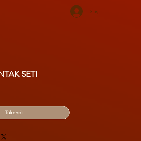
Giriş
TAK SETI
Tükendi