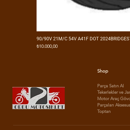
90/90V 21M/C 54V A41F DOT 2024BRIDGE
Fiyat
₺10.000,00
Shop
Parça Satın Al
Tekerlekler ve Ja
Motor Araç Göv
Parçaları Aksesua
Toptan