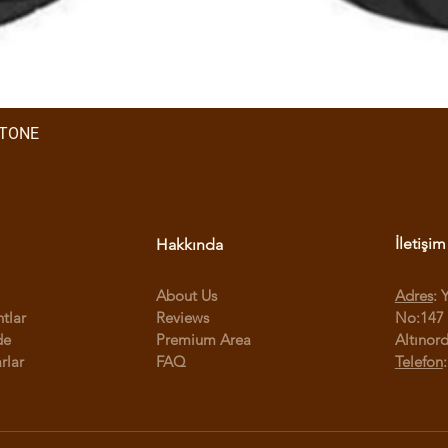
STONE
İletişim
Hakkında
About Us
Adres
: 
ntlar
Reviews
No:147 
de
Premium Area
Altınor
rlar
FAQ
Telefon