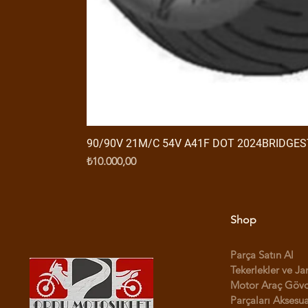
90/90V 21M/C 54V A41F DOT 2024BRIDGE
Fiyat
₺10.000,00
Shop
Parça Satın Al
Tekerlekler ve Ja
Motor Araç Göv
Parçaları Aksesua