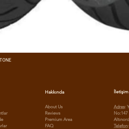
STONE
İletişim
Hakkında
About Us
Adres
: 
ntlar
Reviews
No:147 
de
Premium Area
Altınor
rlar
FAQ
Telefon