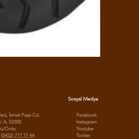
RX3 ENDURO USB G
Fiyat
₺950,00
Sosyal Medya
Yeni, İsmet Paşa Cd.
Facebook
/ A, 52200
Instagram
du/Ordu
Youtube
:
(0452) 777 77 44
Twitter