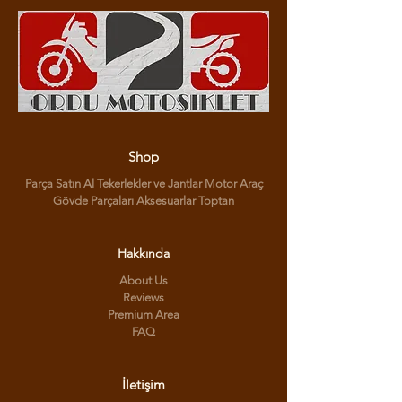
Shop
Parça Satın Al Tekerlekler ve Jantlar Motor Araç
Gövde Parçaları Aksesuarlar Toptan
Hakkında
About Us
Reviews
Premium Area
FAQ
İletişim