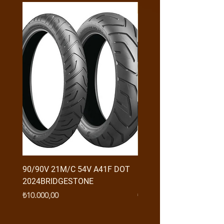
Y4MON1012B0171
90/90V 21M/C 54V A41F DOT
RX3 ENDURO USB GİRİŞ
2024BRIDGESTONE
(2016-....) ORJ
Fiyat
Fiyat
₺10.000,00
₺950,00