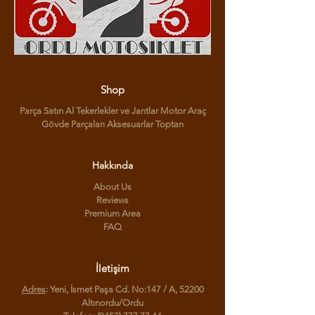
Shop
Parça Satın Al Tekerlekler ve Jantlar Motor Araç
Gövde Parçaları Aksesuarlar Toptan
Hakkında
About Us
Reviews
Premium Area
FAQ
İletişim
Adres
: Yeni, İsmet Paşa Cd. No:147 / A, 52200
Altınordu/Ordu