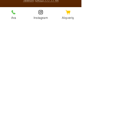
Telefon
:
(0452) 777 77 44
Sosyal Medya
Ara
Instagram
Alışveriş
Facebook
Instagram
Youtube
Twitter
KVKK Aydınlatma Metni
Mesafeli Satış Sözleşmesi
Shipping Policy
Refund Policy
Cookie Policy