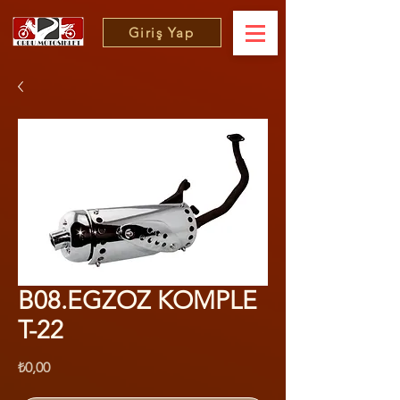
Giriş Yap
B08.EGZOZ KOMPLE
T-22
Fiyat
₺0,00