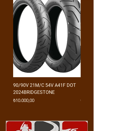
90/90V 21M/C 54V A41F DOT
RX3 ENDURO USB GİRİŞ
2024BRIDGESTONE
(2016-....) ORJ
Fiyat
Fiyat
₺10.000,00
₺950,00