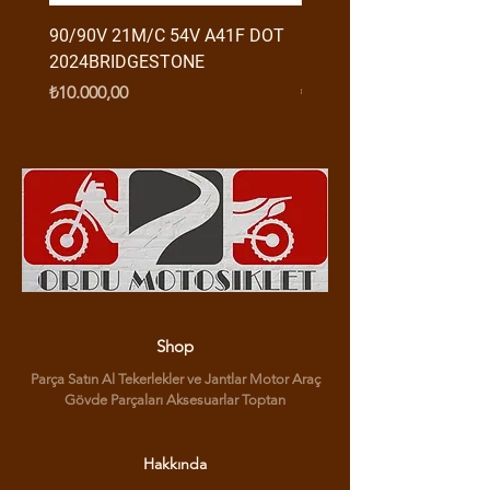
90/90V 21M/C 54V A41F DOT
RX3 ENDURO USB GİRİŞ
2024BRIDGESTONE
(2016-....) ORJ
Fiyat
Fiyat
₺10.000,00
₺950,00
Shop
Parça Satın Al Tekerlekler ve Jantlar Motor Araç
Gövde Parçaları Aksesuarlar Toptan
Hakkında