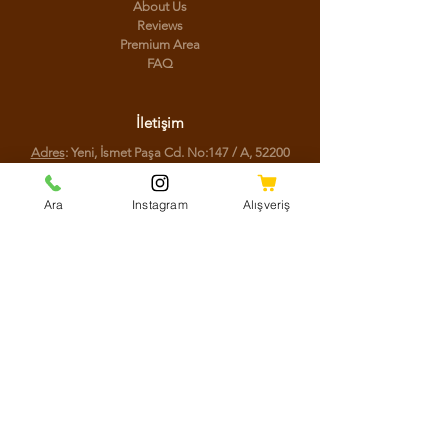
About Us
Reviews
Premium Area
FAQ
İletişim
Adres
: Yeni, İsmet Paşa Cd. No:147 / A, 52200
Altınordu/Ordu
Telefon
:
(0452) 777 77 44
Ara
Instagram
Alışveriş
Sosyal Medya
Facebook
Instagram
Youtube
Twitter
KVKK Aydınlatma Metni