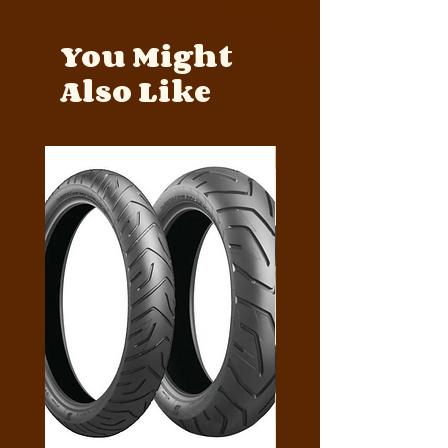
You Might
Also Like
Y4MON1012B0171