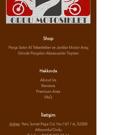
Shop
Parça Satın Al Tekerlekler ve Jantlar Motor Araç
Gövde Parçaları Aksesuarlar Toptan
Hakkında
About Us
Reviews
Premium Area
FAQ
İletişim
Adres
: Yeni, İsmet Paşa Cd. No:147 / A, 52200
Altınordu/Ordu