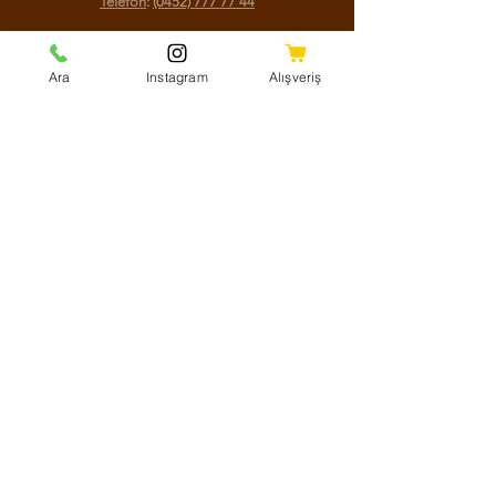
Telefon
:
(0452) 777 77 44
Sosyal Medya
Ara
Instagram
Alışveriş
Facebook
Instagram
Youtube
Twitter
KVKK Aydınlatma Metni
Mesafeli Satış Sözleşmesi
Shipping Policy
Refund Policy
Cookie Policy