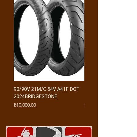
90/90V 21M/C 54V A41F DOT
RX3 ENDURO USB GİRİŞ
2024BRIDGESTONE
(2016-....) ORJ
Fiyat
Fiyat
₺10.000,00
₺950,00