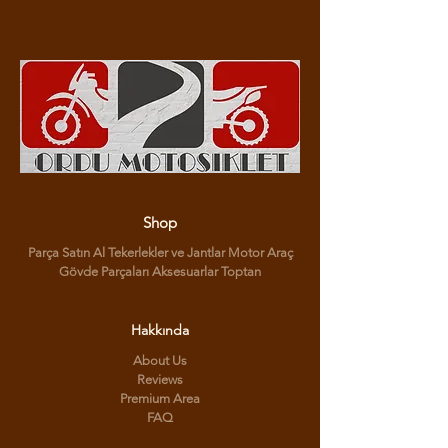
Shop
Parça Satın Al Tekerlekler ve Jantlar Motor Araç
Gövde Parçaları Aksesuarlar Toptan
Hakkında
About Us
Reviews
Premium Area
FAQ