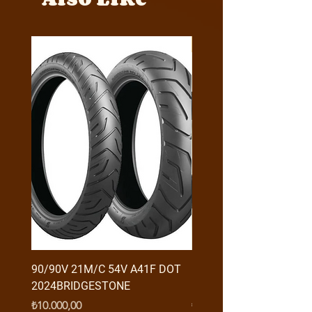
Y4MON1012B0171
90/90V 21M/C 54V A41F DOT
RX3 ENDURO USB GİRİŞ
2024BRIDGESTONE
(2016-....) ORJ
Fiyat
Fiyat
₺10.000,00
₺950,00