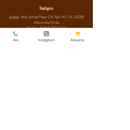
İletişim
Adres
: Yeni, İsmet Paşa Cd. No:147 / A, 52200
Altınordu/Ordu
Telefon
:
(0452) 777 77 44
Ara
Instagram
Alışveriş
Sosyal Medya
Facebook
Instagram
Youtube
Twitter
KVKK Aydınlatma Metni
Mesafeli Satış Sözleşmesi
Shipping Policy
Refund Policy
Cookie Policy