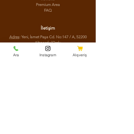
Premium Area
FAQ
İletişim
Adres
: Yeni, İsmet Paşa Cd. No:147 / A, 52200
Altınordu/Ordu
Telefon
:
(0452) 777 77 44
Ara
Instagram
Alışveriş
Sosyal Medya
Facebook
Instagram
Youtube
Twitter
KVKK Aydınlatma Metni
Mesafeli Satış Sözleşmesi