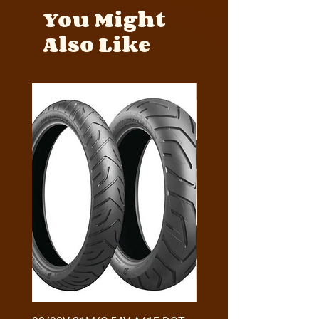
You Might
Also Like
Y4MON1012B0171