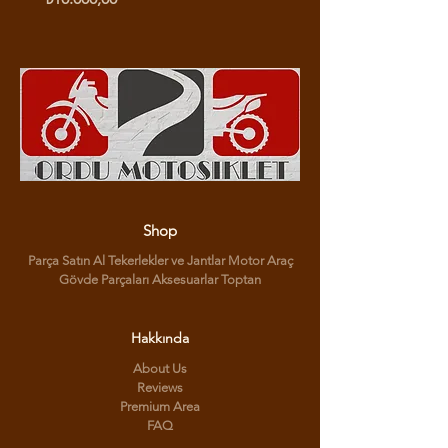
Shop
Parça Satın Al Tekerlekler ve Jantlar Motor Araç
Gövde Parçaları Aksesuarlar Toptan
Hakkında
About Us
Reviews
Premium Area
FAQ