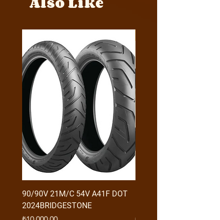
Also Like
Y4MON1012B0171
90/90V 21M/C 54V A41F DOT
RX3 ENDURO USB GİRİŞ
2024BRIDGESTONE
(2016-....) ORJ
Fiyat
Fiyat
₺10.000,00
₺950,00