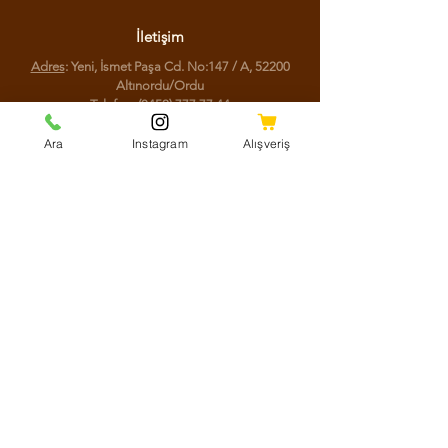
İletişim
Adres
: Yeni, İsmet Paşa Cd. No:147 / A, 52200
Altınordu/Ordu
Telefon
:
(0452) 777 77 44
Ara
Instagram
Alışveriş
Sosyal Medya
Facebook
Instagram
Youtube
Twitter
KVKK Aydınlatma Metni
Mesafeli Satış Sözleşmesi
Shipping Policy
Refund Policy