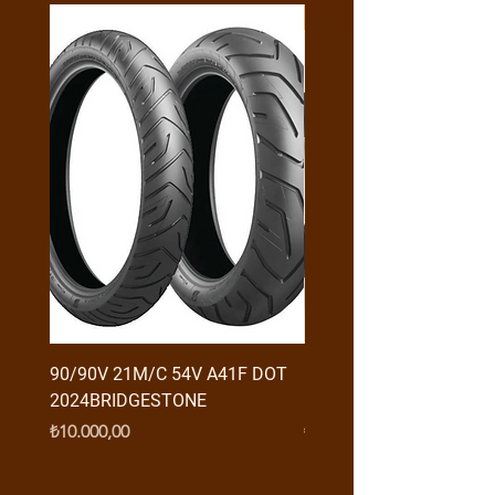
Y4MON1012B0171
90/90V 21M/C 54V A41F DOT
RX3 ENDURO USB GİRİŞ
2024BRIDGESTONE
(2016-....) ORJ
Fiyat
Fiyat
₺10.000,00
₺950,00