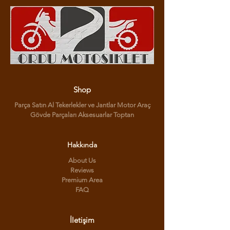
Shop
Parça Satın Al Tekerlekler ve Jantlar Motor Araç
Gövde Parçaları Aksesuarlar Toptan
Hakkında
About Us
Reviews
Premium Area
FAQ
İletişim