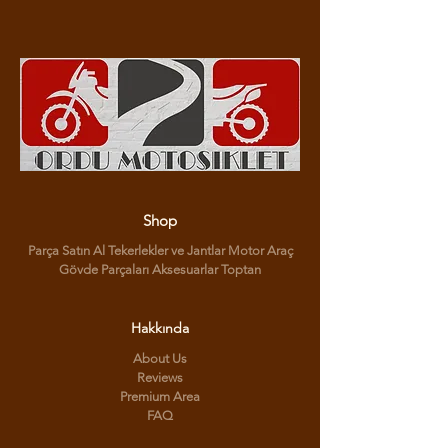
Shop
Parça Satın Al Tekerlekler ve Jantlar Motor Araç
Gövde Parçaları Aksesuarlar Toptan
Hakkında
About Us
Reviews
Premium Area
FAQ