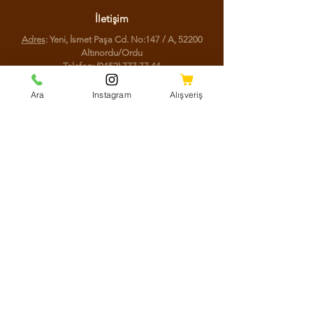
İletişim
Adres
: Yeni, İsmet Paşa Cd. No:147 / A, 52200
Altınordu/Ordu
Telefon
:
(0452) 777 77 44
Ara
Instagram
Alışveriş
Sosyal Medya
Facebook
Instagram
Youtube
Twitter
KVKK Aydınlatma Metni
Mesafeli Satış Sözleşmesi
Shipping Policy
Refund Policy
Cookie Policy