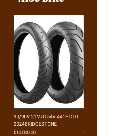
Y4MON1012B0171
90/90V 21M/C 54V A41F DOT
RX3 ENDURO USB GİRİŞ
2024BRIDGESTONE
(2016-....) ORJ
Fiyat
Fiyat
₺10.000,00
₺950,00