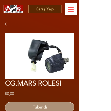
Giriş Yap
CG.MARS ROLESI
Fiyat
₺0,00
Tükendi