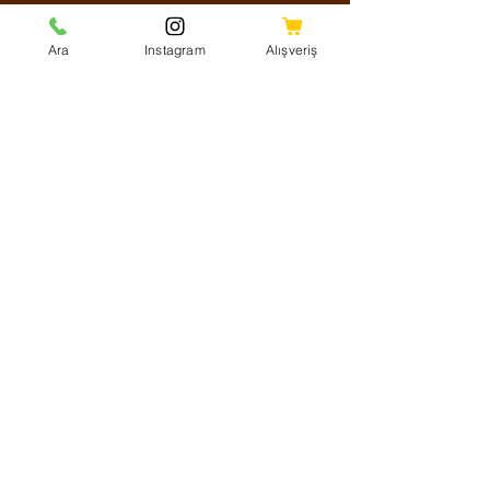
Sosyal Medya
Ara
Instagram
Alışveriş
Facebook
Instagram
Youtube
Twitter
KVKK Aydınlatma Metni
Mesafeli Satış Sözleşmesi
Shipping Policy
Refund Policy
Cookie Policy
Ödeme Yöntemleri