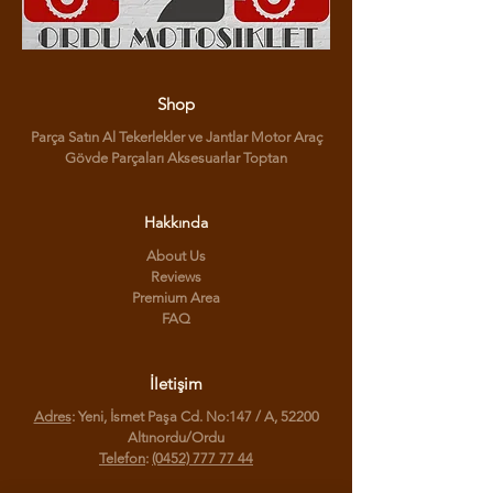
Shop
Parça Satın Al Tekerlekler ve Jantlar Motor Araç
Gövde Parçaları Aksesuarlar Toptan
Hakkında
About Us
Reviews
Premium Area
FAQ
İletişim
Adres
: Yeni, İsmet Paşa Cd. No:147 / A, 52200
Altınordu/Ordu
Telefon
:
(0452) 777 77 44