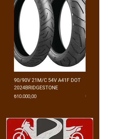
90/90V 21M/C 54V A41F DOT
RX3 ENDURO USB GİRİŞ
2024BRIDGESTONE
(2016-....) ORJ
Fiyat
Fiyat
₺10.000,00
₺950,00