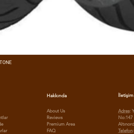
STONE
İletişim
Hakkında
About Us
Adres
: 
ntlar
Reviews
No:147 
de
Premium Area
Altınor
rlar
FAQ
Telefon