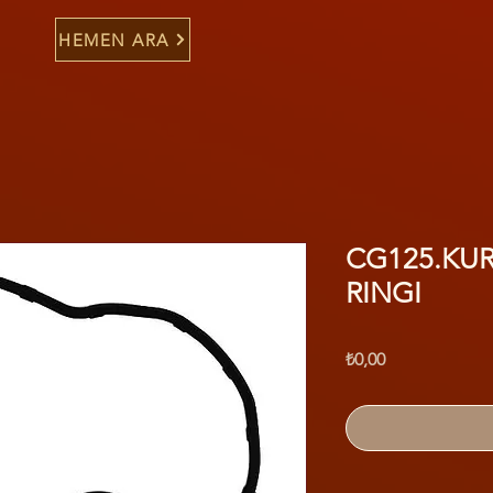
HEMEN ARA
CG125.KU
RINGI
Fiyat
₺0,00