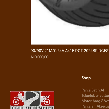
90/90V 21M/C 54V A41F DOT 2024BRIDGE
Fiyat
₺10.000,00
Shop
Parça Satın Al
Tekerlekler ve Ja
Motor Araç Göv
Parçaları Aksesua