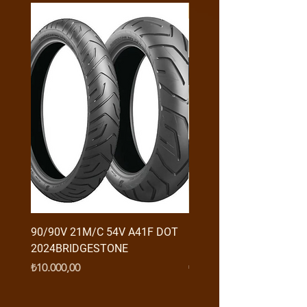
Y4MON1012B0171
90/90V 21M/C 54V A41F DOT
RX3 ENDURO USB GİRİŞ
2024BRIDGESTONE
(2016-....) ORJ
Fiyat
Fiyat
₺10.000,00
₺950,00