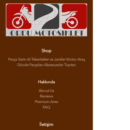
Shop
Parça Satın Al Tekerlekler ve Jantlar Motor Araç
Gövde Parçaları Aksesuarlar Toptan
Hakkında
About Us
Reviews
Premium Area
FAQ
İletişim