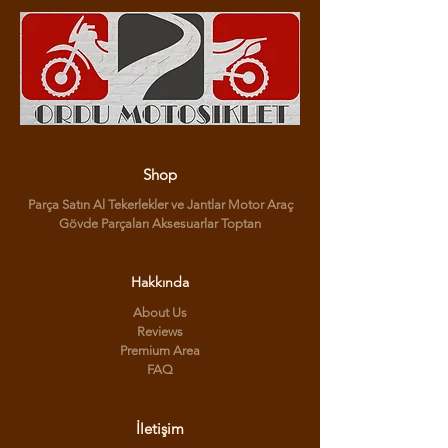
Shop
Parça Satın Al Tekerlekler ve Jantlar Motor Araç
Gövde Parçaları Aksesuarlar Toptan
Hakkında
About Us
Reviews
Premium Area
FAQ
İletişim