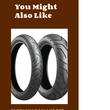
You Might
Also Like
Y4MON1012B0171