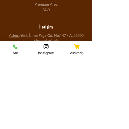
Premium Area
FAQ
İletişim
Adres
: Yeni, İsmet Paşa Cd. No:147 / A, 52200
Altınordu/Ordu
Telefon
:
(0452) 777 77 44
Ara
Instagram
Alışveriş
Sosyal Medya
Facebook
Instagram
Youtube
Twitter
KVKK Aydınlatma Metni
Mesafeli Satış Sözleşmesi