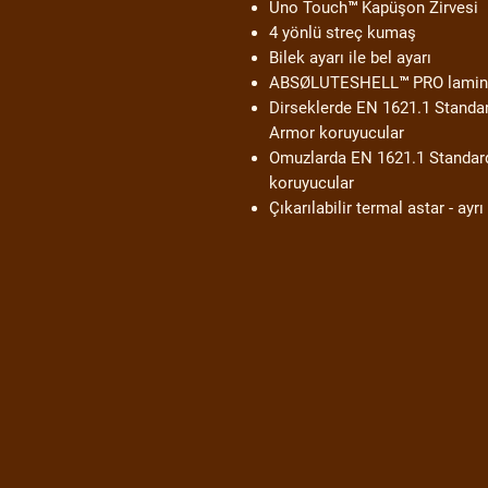
Uno Touch™ Kapüşon Zirvesi
4 yönlü streç kumaş
Bilek ayarı ile bel ayarı
ABSØLUTESHELL™ PRO lamin
Dirseklerde EN 1621.1 Standardı
Armor koruyucular
Omuzlarda EN 1621.1 Standardın
koruyucular
Çıkarılabilir termal astar - ayrı