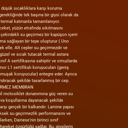
 düşük sıcaklıklara karşı koruma
rektiğinde tek başına bir giysi olarak da
bir termal katmanla tamamlanıyor.
eket, yüzün etrafında sıkılmasını
 çekirdekli su geçirmez bir kapüşon içerir
ma sağlayan bir tepe oluşturur ( Uno
k elle. Alt cepler su geçirmezdir ve
 güzel ve sıcak tutacak termal astara
ınıf A sertifikasına sahiptir ve omuzlarda
rmor L1 sertifikalı koruyucuları (geniş
umuşak koruyucular) entegre eder. Ayrıca
ndıracak şekilde tasarlanmış bir cep.
ÇİRMEZ MEMBRAN
 motosiklet donanımına güç veren su
ava koşullarına dayanacak şekilde
arşı gerçek bir kalkandır. Lamine yapısı
sek su geçirmezlik performansını ve
ğlarken, Dainese'nin birinci sınıf
hareket özgürlüğü sağlar. Bu, giysilerin