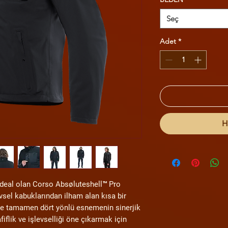
Seç
Adet
*
H
 ideal olan Corso Absøluteshell™ Pro
evsel kabuklarından ilham alan kısa bir
ve tamamen dört yönlü esnemenin sinerjik
iflik ve işlevselliği öne çıkarmak için