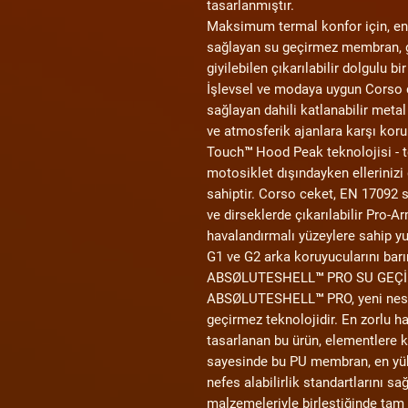
tasarlanmıştır.
Maksimum termal konfor için, en
sağlayan su geçirmez membran, ge
giyilebilen çıkarılabilir dolgulu 
İşlevsel ve modaya uygun Corso c
sağlayan dahili katlanabilir metal
ve atmosferik ajanlara karşı koru
Touch™ Hood Peak teknolojisi - te
motosiklet dışındayken ellerinizi
sahiptir. Corso ceket, EN 17092 s
ve dirseklerde çıkarılabilir Pro-A
havalandırmalı yüzeylere sahip y
G1 ve G2 arka koruyucularını barı
ABSØLUTESHELL™ PRO SU GE
ABSØLUTESHELL™ PRO, yeni nesil
geçirmez teknolojidir. En zorlu h
tasarlanan bu ürün, elementlere k
sayesinde bu PU membran, en yük
nefes alabilirlik standartlarını sa
malzemeleriyle birleştiğinde tam 