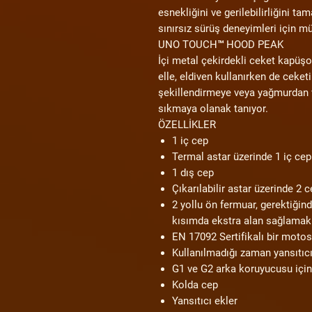
esnekliğini ve gerilebilirliğini t
sınırsız sürüş deneyimleri için m
UNO TOUCH™ HOOD PEAK
İçi metal çekirdekli ceket kapüş
elle, eldiven kullanırken de ceke
şekillendirmeye veya yağmurdan 
sıkmaya olanak tanıyor.
ÖZELLİKLER
1 iç cep
Termal astar üzerinde 1 iç cep
1 dış cep
Çıkarılabilir astar üzerinde 2 
2 yollu ön fermuar, gerektiğin
kısımda ekstra alan sağlamak i
EN 17092 Sertifikalı bir motosi
Kullanılmadığı zaman yansıtıcı 
G1 ve G2 arka koruyucusu içi
Kolda cep
Yansıtıcı ekler