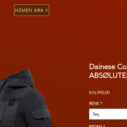
HEMEN ARA
Dainese Co
ABSØLUTE
Fiyat
₺16.990,00
RENK
*
Seç
BEDEN
*