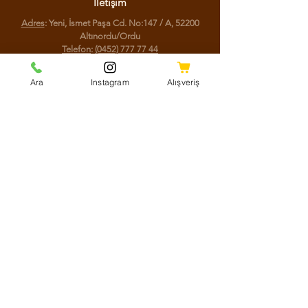
İletişim
Adres
: Yeni, İsmet Paşa Cd. No:147 / A, 52200
Altınordu/Ordu
Telefon
:
(0452) 777 77 44
Ara
Instagram
Alışveriş
Sosyal Medya
Facebook
Instagram
Youtube
Twitter
KVKK Aydınlatma Metni
Mesafeli Satış Sözleşmesi
Shipping Policy
Refund Policy
Cookie Policy