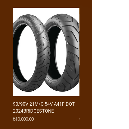
Y4MON1012B0171
90/90V 21M/C 54V A41F DOT
RX3 ENDURO USB GİRİŞ
2024BRIDGESTONE
(2016-....) ORJ
Fiyat
Fiyat
₺10.000,00
₺950,00