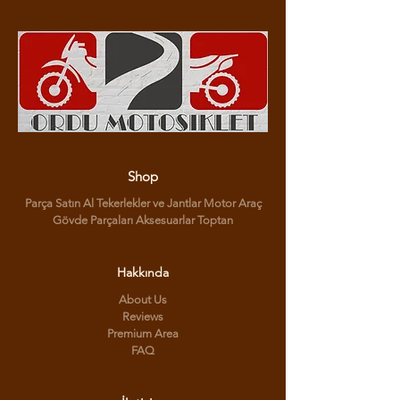
Shop
Parça Satın Al Tekerlekler ve Jantlar Motor Araç
Gövde Parçaları Aksesuarlar Toptan
Hakkında
About Us
Reviews
Premium Area
FAQ