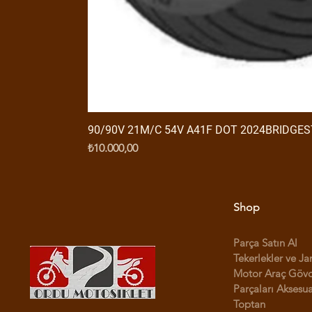
90/90V 21M/C 54V A41F DOT 2024BRIDGE
Fiyat
₺10.000,00
Shop
Parça Satın Al
Tekerlekler ve Ja
Motor Araç Göv
Parçaları Aksesua
Toptan