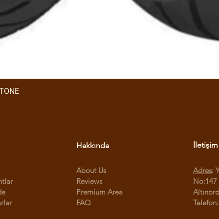
STONE
İletişim
Hakkında
About Us
Adres
: 
ntlar
Reviews
No:147 
de
Premium Area
Altınor
rlar
FAQ
Telefon