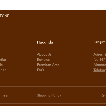
STONE
İletişim
Hakkında
About Us
Adres
: 
ntlar
Reviews
No:147 
de
Premium Area
Altınor
rlar
FAQ
Telefon
şmesi
Shipping Policy
Ref