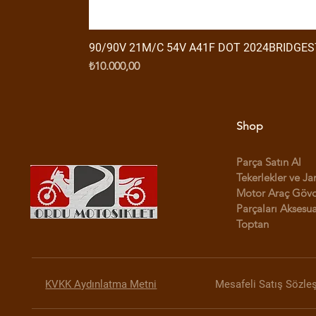
90/90V 21M/C 54V A41F DOT 2024BRIDGE
Fiyat
₺10.000,00
Shop
Parça Satın Al
Tekerlekler ve Ja
Motor Araç Göv
Parçaları Aksesua
Toptan
KVKK Aydınlatma Metni
Mesafeli Satış Sözle