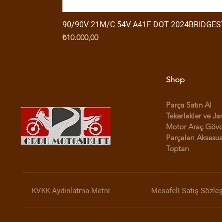
90/90V 21M/C 54V A41F DOT 2024BRIDGE
Fiyat
₺10.000,00
Shop
Parça Satın Al
Tekerlekler ve Ja
Motor Araç Göv
Parçaları Aksesua
Toptan
KVKK Aydınlatma Metni
Mesafeli Satış Sözle