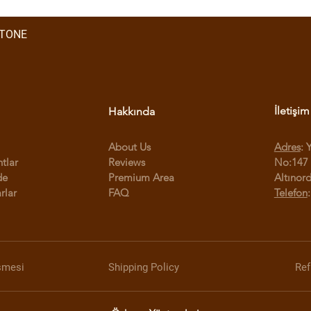
STONE
İletişim
Hakkında
About Us
Adres
: 
ntlar
Reviews
No:147 
de
Premium Area
Altınor
rlar
FAQ
Telefon
şmesi
Shipping Policy
Ref