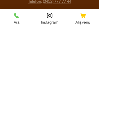
Telefon
:
(0452) 777 77 44
Sosyal Medya
Ara
Instagram
Alışveriş
Facebook
Instagram
Youtube
Twitter
KVKK Aydınlatma Metni
Mesafeli Satış Sözleşmesi
Shipping Policy
Refund Policy
Cookie Policy