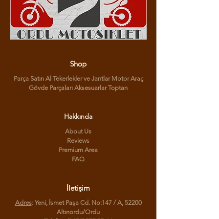
Shop
Parça Satın Al Tekerlekler ve Jantlar Motor Araç
Gövde Parçaları Aksesuarlar Toptan
Hakkında
About Us
Reviews
Premium Area
FAQ
İletişim
Adres
: Yeni, İsmet Paşa Cd. No:147 / A, 52200
Altınordu/Ordu