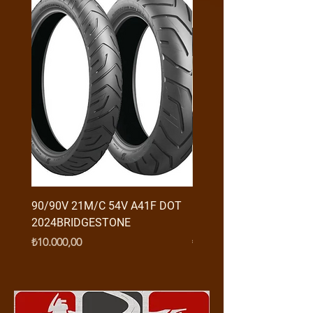
90/90V 21M/C 54V A41F DOT
RX3 ENDURO USB GİRİŞ
2024BRIDGESTONE
(2016-....) ORJ
Fiyat
Fiyat
₺10.000,00
₺950,00