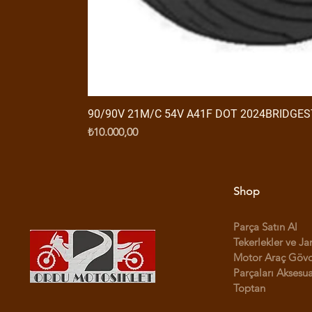
90/90V 21M/C 54V A41F DOT 2024BRIDGE
Fiyat
₺10.000,00
Shop
Parça Satın Al
Tekerlekler ve Ja
Motor Araç Göv
Parçaları Aksesua
Toptan