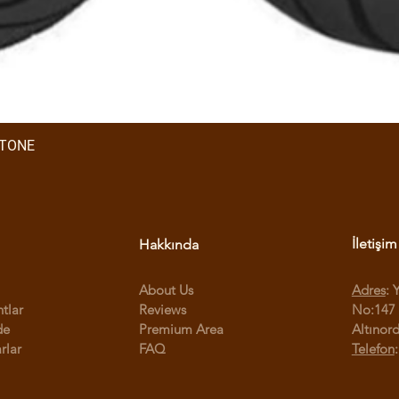
STONE
İletişim
Hakkında
About Us
Adres
: 
ntlar
Reviews
No:147 
de
Premium Area
Altınor
rlar
FAQ
Telefon