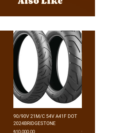
Also Like
Y4MON1012B0171
90/90V 21M/C 54V A41F DOT
RX3 ENDURO USB GİRİŞ
2024BRIDGESTONE
(2016-....) ORJ
Fiyat
Fiyat
₺10.000,00
₺950,00