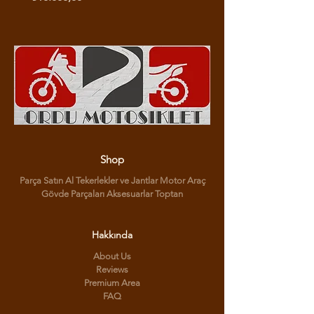
Shop
Parça Satın Al Tekerlekler ve Jantlar Motor Araç
Gövde Parçaları Aksesuarlar Toptan
Hakkında
About Us
Reviews
Premium Area
FAQ