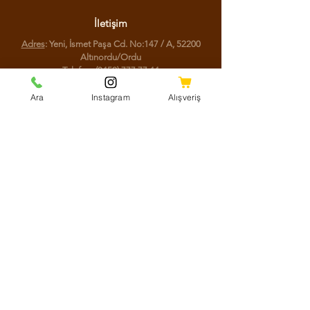
İletişim
Adres
: Yeni, İsmet Paşa Cd. No:147 / A, 52200
Altınordu/Ordu
Telefon
:
(0452) 777 77 44
Ara
Instagram
Alışveriş
Sosyal Medya
Facebook
Instagram
Youtube
Twitter
KVKK Aydınlatma Metni
Mesafeli Satış Sözleşmesi
Shipping Policy
Refund Policy