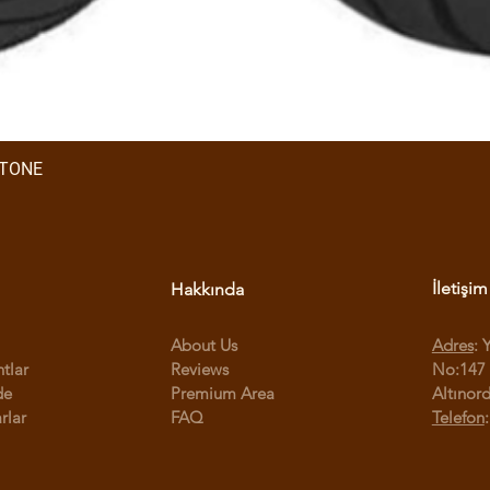
STONE
İletişim
Hakkında
About Us
Adres
: 
ntlar
Reviews
No:147 
de
Premium Area
Altınor
rlar
FAQ
Telefon