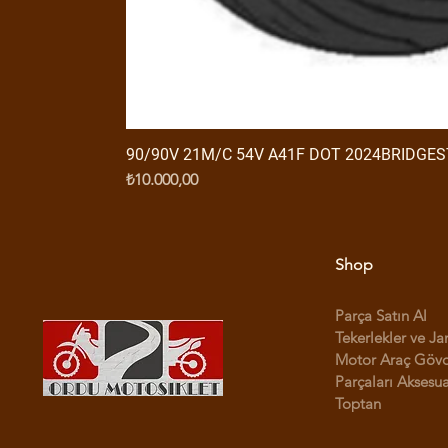
90/90V 21M/C 54V A41F DOT 2024BRIDGE
Fiyat
₺10.000,00
Shop
Parça Satın Al
Tekerlekler ve Ja
Motor Araç Göv
Parçaları Aksesua
Toptan