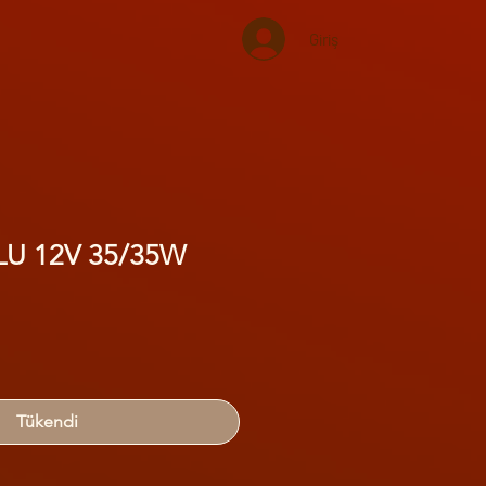
Giriş
U 12V 35/35W
Tükendi