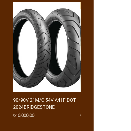
Y4MON1012B0171
90/90V 21M/C 54V A41F DOT
RX3 ENDURO USB GİRİŞ
2024BRIDGESTONE
(2016-....) ORJ
Fiyat
Fiyat
₺10.000,00
₺950,00