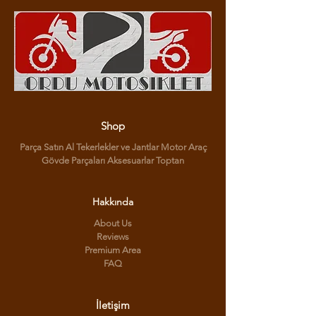
Shop
Parça Satın Al Tekerlekler ve Jantlar Motor Araç
Gövde Parçaları Aksesuarlar Toptan
Hakkında
About Us
Reviews
Premium Area
FAQ
İletişim