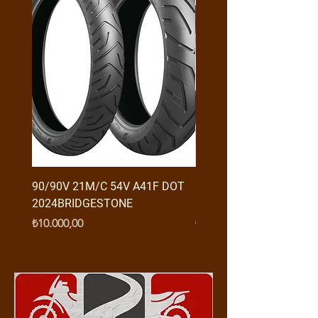
90/90V 21M/C 54V A41F DOT
RX3 ENDURO USB GİRİŞ
2024BRIDGESTONE
(2016-....) ORJ
Fiyat
Fiyat
₺10.000,00
₺950,00