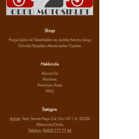
Shop
Parça Satın Al Tekerlekler ve Jantlar Motor Araç
Gövde Parçaları Aksesuarlar Toptan
Hakkında
About Us
Reviews
Premium Area
FAQ
İletişim
Adres
: Yeni, İsmet Paşa Cd. No:147 / A, 52200
Altınordu/Ordu
Telefon
:
(0452) 777 77 44