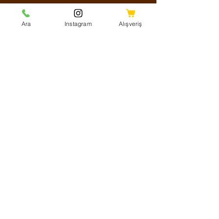
Sosyal Medya
Ara
Instagram
Alışveriş
Facebook
Instagram
Youtube
Twitter
KVKK Aydınlatma Metni
Mesafeli Satış Sözleşmesi
Shipping Policy
Refund Policy
Cookie Policy
Ödeme Yöntemleri