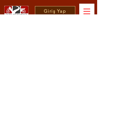
Giriş Yap
KT.ON SINYAL SG-SL
Fiyat
₺0,00
Tükendi