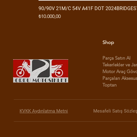
90/90V 21M/C 54V A41F DOT 2024BRIDGE
Fiyat
₺10.000,00
Shop
Parça Satın Al
Tekerlekler ve Ja
Motor Araç Göv
Parçaları Aksesua
Toptan
KVKK Aydınlatma Metni
Mesafeli Satış Sözle