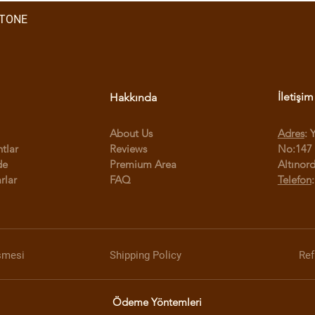
STONE
İletişim
Hakkında
About Us
Adres
: 
ntlar
Reviews
No:147 
de
Premium Area
Altınor
rlar
FAQ
Telefon
şmesi
Shipping Policy
Ref
Ödeme Yöntemleri