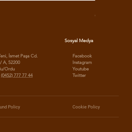
RX3 ENDURO USB G
Fiyat
₺950,00
Sosyal Medya
Yeni, İsmet Paşa Cd.
Facebook
/ A, 52200
Instagram
du/Ordu
Youtube
:
(0452) 777 77 44
Twitter
und Policy
Cookie Policy