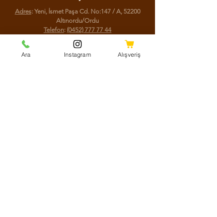
Adres
: Yeni, İsmet Paşa Cd. No:147 / A, 52200
Altınordu/Ordu
Telefon
:
(0452) 777 77 44
Ara
Instagram
Alışveriş
Sosyal Medya
Facebook
Instagram
Youtube
Twitter
KVKK Aydınlatma Metni
Mesafeli Satış Sözleşmesi
Shipping Policy
Refund Policy
Cookie Policy