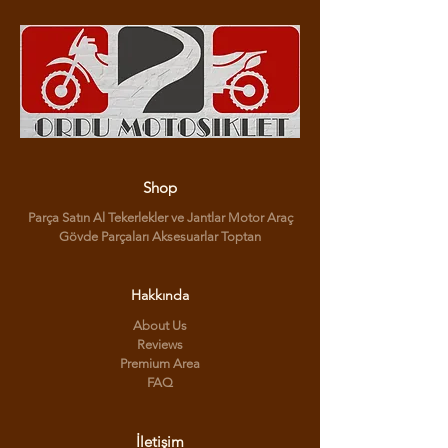
Shop
Parça Satın Al Tekerlekler ve Jantlar Motor Araç
Gövde Parçaları Aksesuarlar Toptan
Hakkında
About Us
Reviews
Premium Area
FAQ
İletişim