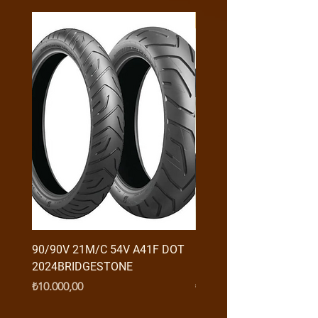
Y4MON1012B0171
90/90V 21M/C 54V A41F DOT
RX3 ENDURO USB GİRİŞ
2024BRIDGESTONE
(2016-....) ORJ
Fiyat
Fiyat
₺10.000,00
₺950,00