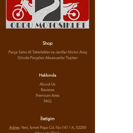
Shop
Parça Satın Al Tekerlekler ve Jantlar Motor Araç
Gövde Parçaları Aksesuarlar Toptan
Hakkında
About Us
Reviews
Premium Area
FAQ
İletişim
Adres
: Yeni, İsmet Paşa Cd. No:147 / A, 52200