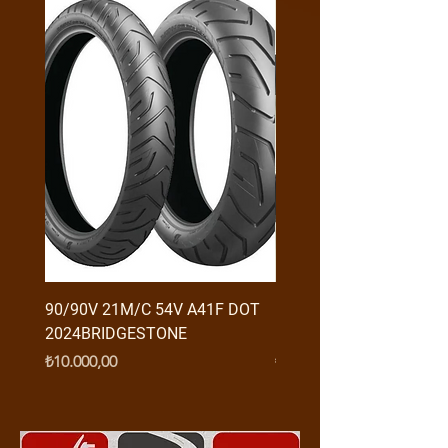
90/90V 21M/C 54V A41F DOT
RX3 ENDURO USB GİRİŞ
2024BRIDGESTONE
(2016-....) ORJ
Fiyat
Fiyat
₺10.000,00
₺950,00