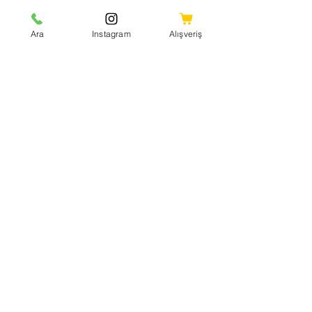
Sosyal Medya
Ara
Instagram
Alışveriş
Facebook
Instagram
Youtube
Twitter
KVKK Aydınlatma Metni
Mesafeli Satış Sözleşmesi
Shipping Policy
Refund Policy
Cookie Policy
Ödeme Yöntemleri