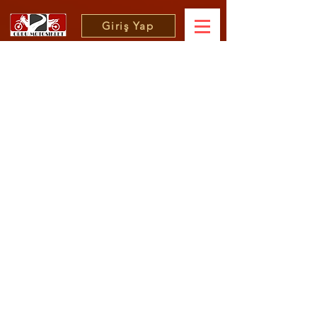
Giriş Yap
RPD50.BASAMAK
BRAKETI SAG
Fiyat
₺0,00
Tükendi