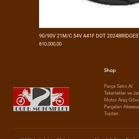
90/90V 21M/C 54V A41F DOT 2024BRIDGE
Fiyat
₺10.000,00
Shop
Parça Satın Al
Tekerlekler ve Ja
Motor Araç Göv
Parçaları Aksesua
Toptan