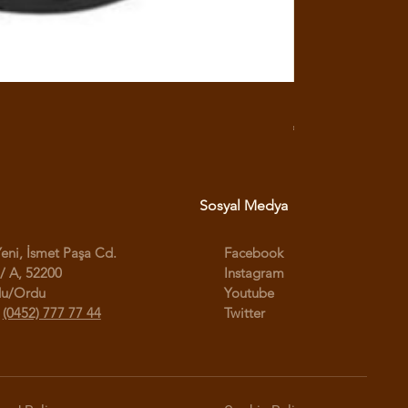
RX3 ENDURO USB G
Fiyat
₺950,00
Sosyal Medya
Yeni, İsmet Paşa Cd.
Facebook
/ A, 52200
Instagram
du/Ordu
Youtube
:
(0452) 777 77 44
Twitter