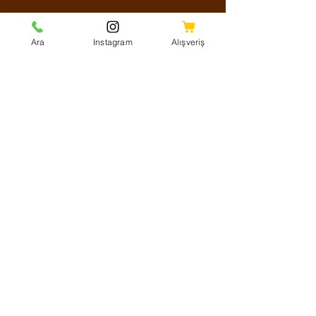
Sosyal Medya
Ara
Instagram
Alışveriş
Facebook
Instagram
Youtube
Twitter
KVKK Aydınlatma Metni
Mesafeli Satış Sözleşmesi
Shipping Policy
Refund Policy
Cookie Policy
Ödeme Yöntemleri