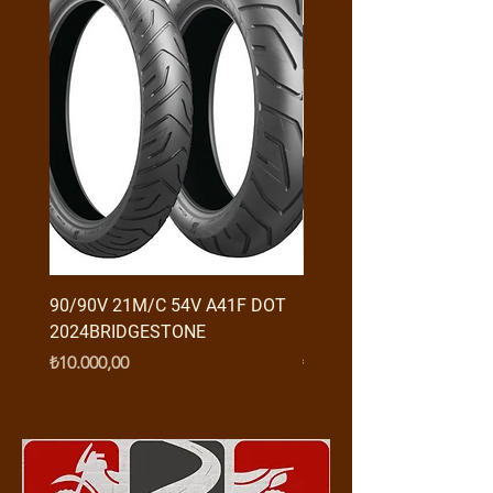
90/90V 21M/C 54V A41F DOT
RX3 ENDURO USB GİRİŞ
2024BRIDGESTONE
(2016-....) ORJ
Fiyat
Fiyat
₺10.000,00
₺950,00