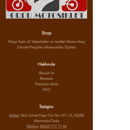
Shop
Parça Satın Al Tekerlekler ve Jantlar Motor Araç
Gövde Parçaları Aksesuarlar Toptan
Hakkında
About Us
Reviews
Premium Area
FAQ
İletişim
Adres
: Yeni, İsmet Paşa Cd. No:147 / A, 52200
Altınordu/Ordu
Telefon
:
(0452) 777 77 44