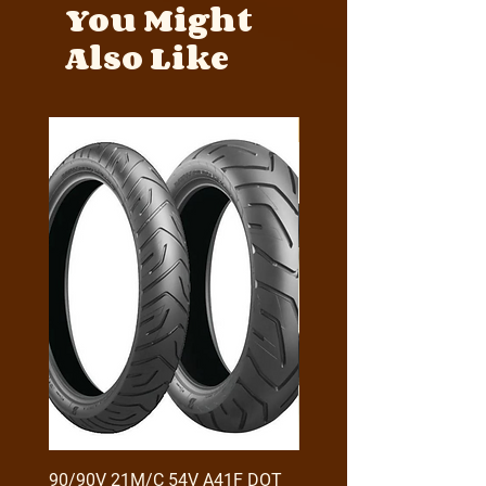
You Might
Also Like
Y4MON1012B0171
90/90V 21M/C 54V A41F DOT
RX3 ENDURO USB GİRİŞ