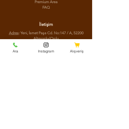
Premium Area
FAQ
İletişim
Adres
: Yeni, İsmet Paşa Cd. No:147 / A, 52200
Altınordu/Ordu
Telefon
:
(0452) 777 77 44
Ara
Instagram
Alışveriş
Sosyal Medya
Facebook
Instagram
Youtube
Twitter
KVKK Aydınlatma Metni
Mesafeli Satış Sözleşmesi
Shipping Policy