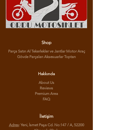
Shop
Parça Satın Al Tekerlekler ve Jantlar Motor Araç
Gövde Parçaları Aksesuarlar Toptan
Hakkında
About Us
Reviews
Premium Area
FAQ
İletişim
Adres
: Yeni, İsmet Paşa Cd. No:147 / A, 52200