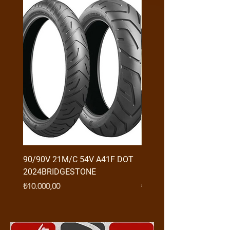
90/90V 21M/C 54V A41F DOT
RX3 ENDURO USB GİRİŞ
2024BRIDGESTONE
(2016-....) ORJ
Fiyat
Fiyat
₺10.000,00
₺950,00