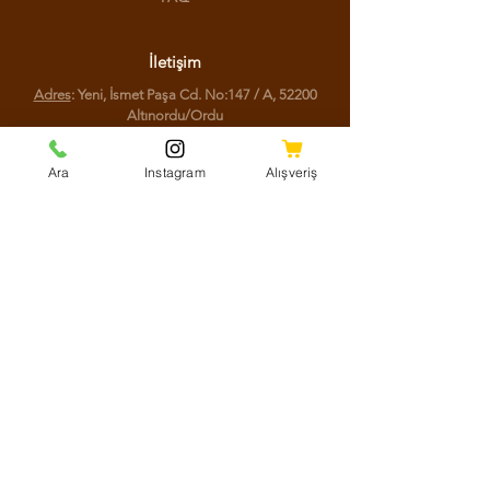
İletişim
Adres
: Yeni, İsmet Paşa Cd. No:147 / A, 52200
Altınordu/Ordu
Telefon
:
(0452) 777 77 44
Ara
Instagram
Alışveriş
Sosyal Medya
Facebook
Instagram
Youtube
Twitter
KVKK Aydınlatma Metni
Mesafeli Satış Sözleşmesi
Shipping Policy
Refund Policy