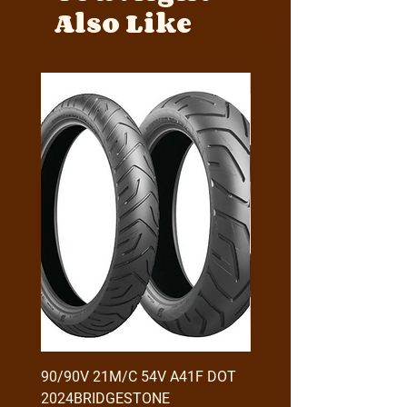
Also Like
Y4MON1012B0171
90/90V 21M/C 54V A41F DOT
RX3 ENDURO USB GİRİŞ
2024BRIDGESTONE
(2016-....) ORJ