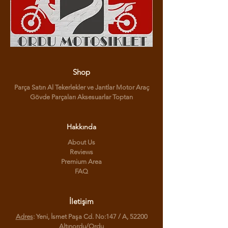
Shop
Parça Satın Al Tekerlekler ve Jantlar Motor Araç
Gövde Parçaları Aksesuarlar Toptan
Hakkında
About Us
Reviews
Premium Area
FAQ
İletişim
Adres
: Yeni, İsmet Paşa Cd. No:147 / A, 52200
Altınordu/Ordu