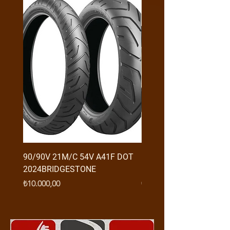
90/90V 21M/C 54V A41F DOT
RX3 ENDURO USB GİRİŞ
2024BRIDGESTONE
(2016-....) ORJ
Fiyat
Fiyat
₺10.000,00
₺950,00