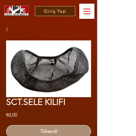
Giriş Yap
SCT.SELE KILIFI
Fiyat
₺0,00
Tükendi