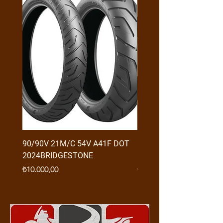
90/90V 21M/C 54V A41F DOT
RX3 ENDURO USB GİRİŞ
2024BRIDGESTONE
(2016-....) ORJ
Fiyat
Fiyat
₺10.000,00
₺950,00