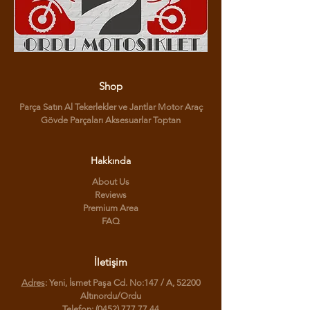
Shop
Parça Satın Al Tekerlekler ve Jantlar Motor Araç
Gövde Parçaları Aksesuarlar Toptan
Hakkında
About Us
Reviews
Premium Area
FAQ
İletişim
Adres
: Yeni, İsmet Paşa Cd. No:147 / A, 52200
Altınordu/Ordu
Telefon
:
(0452) 777 77 44