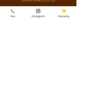
Sosyal Medya
Ara
Instagram
Alışveriş
Facebook
Instagram
Youtube
Twitter
KVKK Aydınlatma Metni
Mesafeli Satış Sözleşmesi
Shipping Policy
Refund Policy
Cookie Policy
Ödeme Yöntemleri