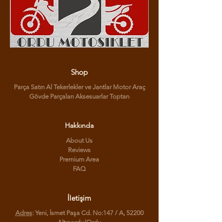
Shop
Parça Satın Al Tekerlekler ve Jantlar Motor Araç
Gövde Parçaları Aksesuarlar Toptan
Hakkında
About Us
Reviews
Premium Area
FAQ
İletişim
Adres
: Yeni, İsmet Paşa Cd. No:147 / A, 52200