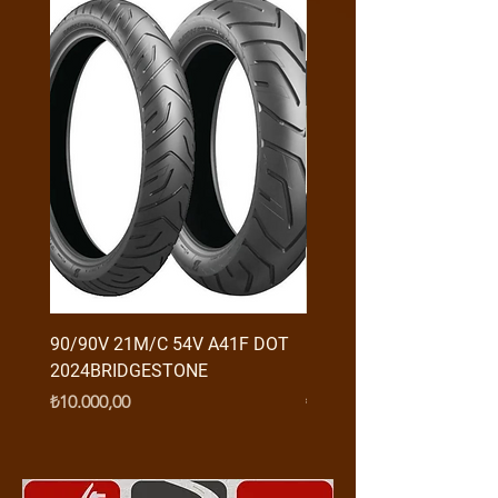
90/90V 21M/C 54V A41F DOT
RX3 ENDURO USB GİRİŞ
2024BRIDGESTONE
(2016-....) ORJ
Fiyat
Fiyat
₺10.000,00
₺950,00