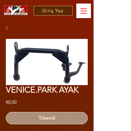
Giriş Yap
VENICE.PARK AYAK
Fiyat
₺0,00
Tükendi