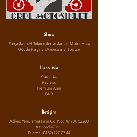
Shop
Parça Satın Al Tekerlekler ve Jantlar Motor Araç
Gövde Parçaları Aksesuarlar Toptan
Hakkında
About Us
Reviews
Premium Area
FAQ
İletişim
Adres
: Yeni, İsmet Paşa Cd. No:147 / A, 52200
Altınordu/Ordu
Telefon
:
(0452) 777 77 44