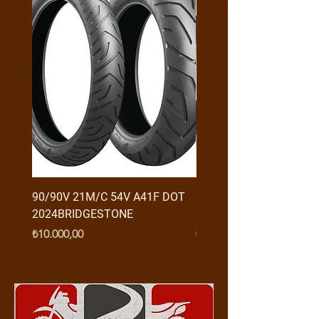
90/90V 21M/C 54V A41F DOT
RX3 ENDURO USB GİRİŞ
2024BRIDGESTONE
(2016-....) ORJ
Fiyat
Fiyat
₺10.000,00
₺950,00