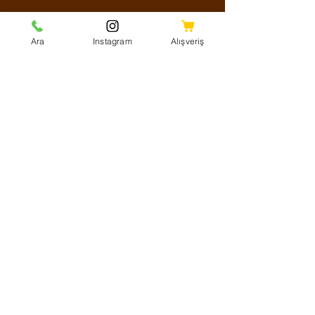
Sosyal Medya
Ara
Instagram
Alışveriş
Facebook
Instagram
Youtube
Twitter
KVKK Aydınlatma Metni
Mesafeli Satış Sözleşmesi
Shipping Policy
Refund Policy
Cookie Policy
Ödeme Yöntemleri