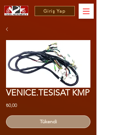
Giriş Yap
VENICE.TESISAT KMP
Fiyat
₺0,00
Tükendi