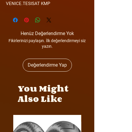
VENICE.TESISAT KMP
Henüz Değerlendirme Yok
Fikirlerinizi paylaşın. İlk değerlendirmeyi siz
yazın.
Değerlendirme Yap
You Might
Also Like
Y4MON1012B0171