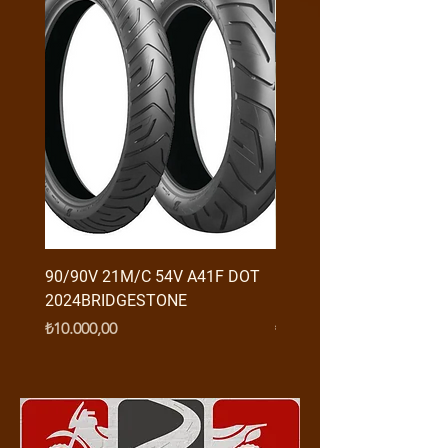
90/90V 21M/C 54V A41F DOT
RX3 ENDURO USB GİRİŞ
2024BRIDGESTONE
(2016-....) ORJ
Fiyat
Fiyat
₺10.000,00
₺950,00