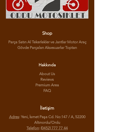
Shop
Parça Satın Al Tekerlekler ve Jantlar Motor Araç
Gövde Parçaları Aksesuarlar Toptan
Hakkında
About Us
Reviews
Premium Area
FAQ
İletişim
Adres
: Yeni, İsmet Paşa Cd. No:147 / A, 52200
Altınordu/Ordu
Telefon
:
(0452) 777 77 44