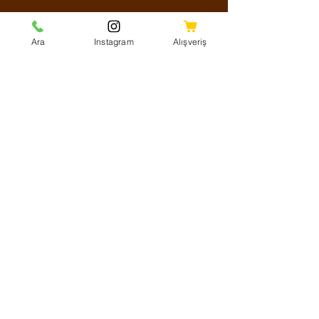
Sosyal Medya
Ara
Instagram
Alışveriş
Facebook
Instagram
Youtube
Twitter
KVKK Aydınlatma Metni
Mesafeli Satış Sözleşmesi
Shipping Policy
Refund Policy
Cookie Policy
Ödeme Yöntemleri