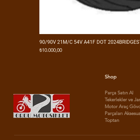
90/90V 21M/C 54V A41F DOT 2024BRIDGE
Fiyat
₺10.000,00
Shop
Parça Satın Al
Tekerlekler ve Ja
Motor Araç Göv
Parçaları Aksesua
Toptan