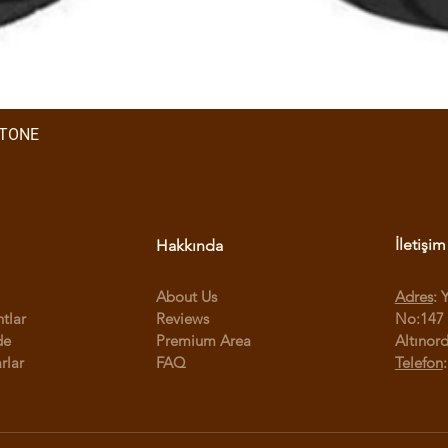
STONE
İletişim
Hakkında
About Us
Adres
: 
ntlar
Reviews
No:147 
de
Premium Area
Altınor
rlar
FAQ
Telefon