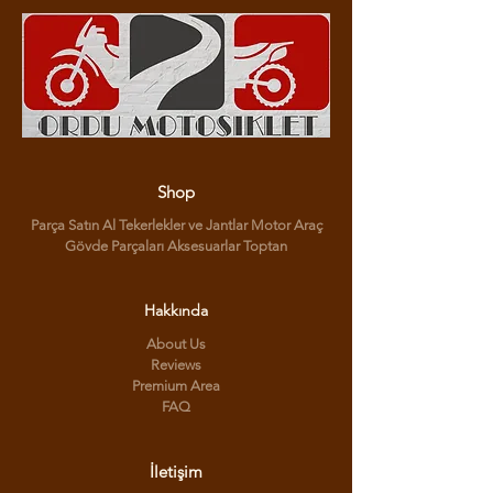
Shop
Parça Satın Al Tekerlekler ve Jantlar Motor Araç
Gövde Parçaları Aksesuarlar Toptan
Hakkında
About Us
Reviews
Premium Area
FAQ
İletişim