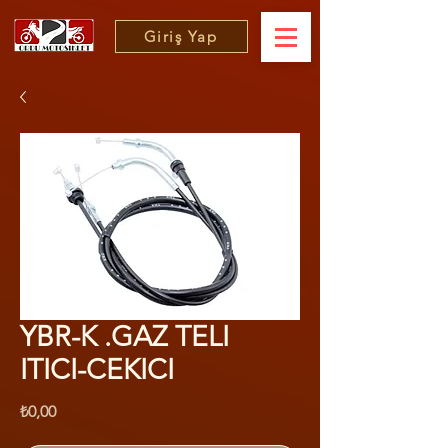
Giriş Yap
YBR-K .GAZ TELI
ITICI-CEKICI
Fiyat
₺0,00