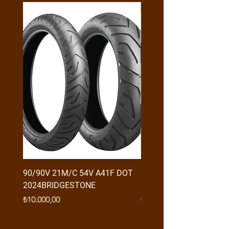
Y4MON1012B0171
90/90V 21M/C 54V A41F DOT
RX3 ENDURO USB GİRİŞ
2024BRIDGESTONE
(2016-....) ORJ
Fiyat
Fiyat
₺10.000,00
₺950,00