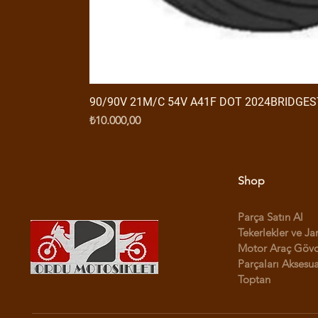
90/90V 21M/C 54V A41F DOT 2024BRIDGE
Fiyat
₺10.000,00
Shop
Parça Satın Al
Tekerlekler ve Ja
Motor Araç Göv
Parçaları Aksesua
Toptan