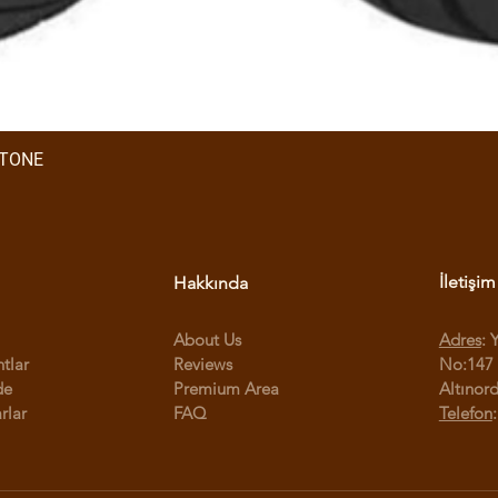
STONE
İletişim
Hakkında
About Us
Adres
: 
ntlar
Reviews
No:147 
de
Premium Area
Altınor
rlar
FAQ
Telefon