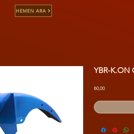
HEMEN ARA
YBR-K.ON
Fiyat
₺0,00